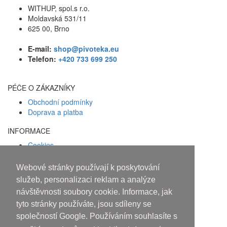
WITHUP, spol.s r.o.
Moldavská 531/11
625 00, Brno
E-mail:
shop@pivoteka.eu
Telefon:
+420 733 699 250
PÉČE O ZÁKAZNÍKY
Obchodní podmínky
Doprava a platba
INFORMACE
Cookies
Zásady ochrany osobních údajů
Webové stránky používají k poskytování
Facebook
služeb, personalizaci reklam a analýze
návštěvnosti soubory cookie. Informace, jak
Osobám mladším 18 let alkohol
tyto stránky používáte, jsou sdíleny se
neprodáváme!
společností Google. Používáním souhlasíte s