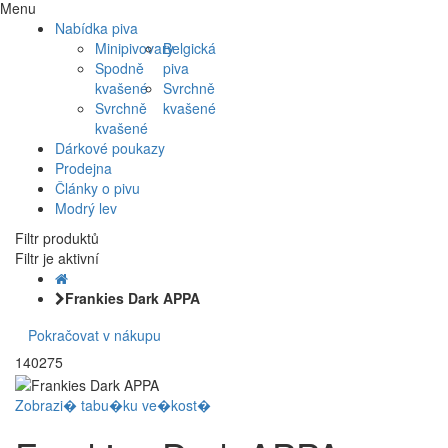
Menu
Nabídka piva
Minipivovary
Belgická
Spodně
piva
kvašené
Svrchně
Svrchně
kvašené
kvašené
Dárkové poukazy
Prodejna
Články o pivu
Modrý lev
Filtr produktů
Filtr je aktivní
Frankies Dark APPA
Pokračovat v nákupu
140275
Zobrazi� tabu�ku ve�kost�