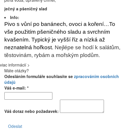
ječný a pšeničný slad
Info:
Pivo s vůní po banánech, ovoci a koření…To
vše použitím pšeničného sladu a svrchním
kvašením. Typický je vyšší říz a nízká až
neznatelná hořkost.
Nejlépe se hodí k salátům,
těstovinám, rybám a mořským plodům.
viac informácií >
Máte otázky?
Odesláním formuláře souhlasíte se
zpracováním osobních
údajů
Váš e-mail: *
Váš dotaz nebo požadavek:
Odeslat