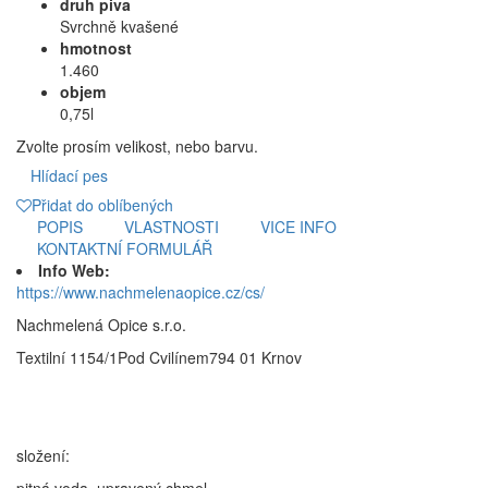
druh piva
Svrchně kvašené
hmotnost
1.460
objem
0,75l
Zvolte prosím velikost, nebo barvu.
Hlídací pes
Přidat do oblíbených
POPIS
VLASTNOSTI
VICE INFO
KONTAKTNÍ FORMULÁŘ
Info Web:
https://www.nachmelenaopice.cz/cs/
Nachmelená Opice s.r.o.
Textilní 1154/1Pod Cvilínem794 01 Krnov
složení:
pitná voda, upravený chmel,