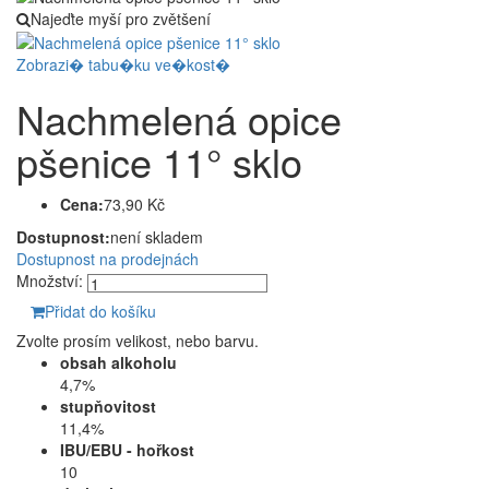
Najeďte myší pro zvětšení
Zobrazi� tabu�ku ve�kost�
Nachmelená opice
pšenice 11° sklo
Cena:
73,90 Kč
Dostupnost:
není skladem
Dostupnost na prodejnách
Množství:
Přidat do košíku
Zvolte prosím velikost, nebo barvu.
obsah alkoholu
4,7%
stupňovitost
11,4%
IBU/EBU - hořkost
10