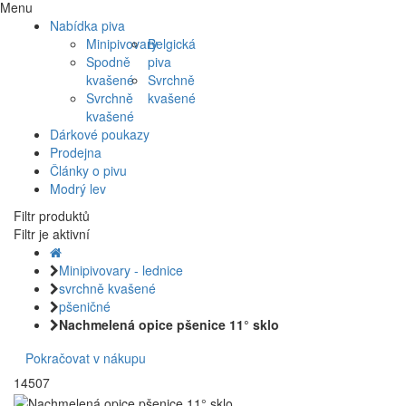
Menu
Nabídka piva
Minipivovary
Belgická
Spodně
piva
kvašené
Svrchně
Svrchně
kvašené
kvašené
Dárkové poukazy
Prodejna
Články o pivu
Modrý lev
Filtr produktů
Filtr je aktivní
Minipivovary - lednice
svrchně kvašené
pšeničné
Nachmelená opice pšenice 11° sklo
Pokračovat v nákupu
14507