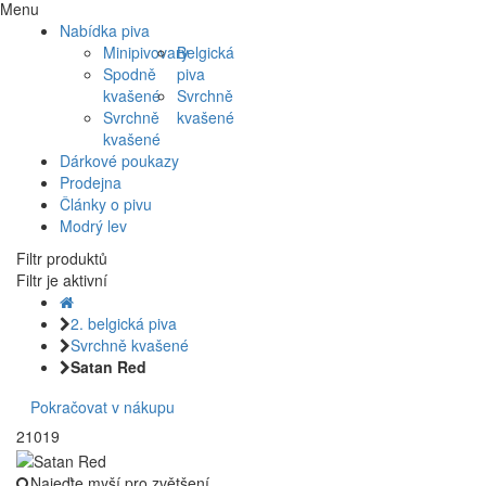
Menu
Nabídka piva
Minipivovary
Belgická
Spodně
piva
kvašené
Svrchně
Svrchně
kvašené
kvašené
Dárkové poukazy
Prodejna
Články o pivu
Modrý lev
Filtr produktů
Filtr je aktivní
2. belgická piva
Svrchně kvašené
Satan Red
Pokračovat v nákupu
21019
Najeďte myší pro zvětšení