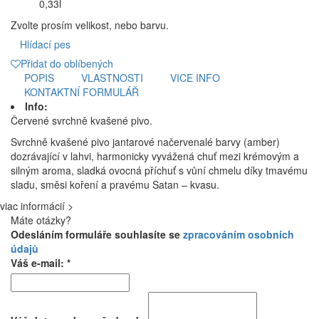
0,33l
Zvolte prosím velikost, nebo barvu.
Hlídací pes
Přidat do oblíbených
POPIS
VLASTNOSTI
VICE INFO
KONTAKTNÍ FORMULÁŘ
Info:
Červené svrchně kvašené pivo.
Svrchně kvašené pivo jantarové načervenalé barvy (amber)
dozrávající v lahvi, harmonicky vyvážená chuť mezi krémovým a
silným aroma, sladká ovocná příchuť s vůní chmelu díky tmavému
sladu, směsi koření a pravému Satan – kvasu.
viac informácií >
Máte otázky?
Odesláním formuláře souhlasíte se
zpracováním osobních
údajů
Váš e-mail: *