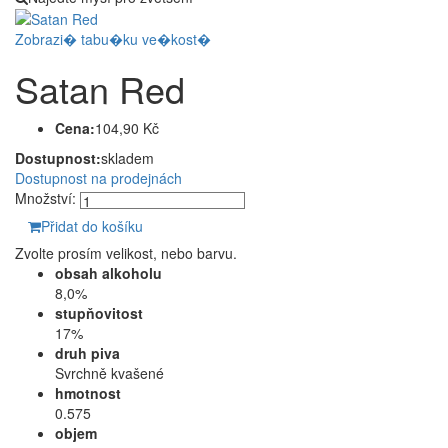
Zobrazi� tabu�ku ve�kost�
Satan Red
Cena:
104,90 Kč
Dostupnost:
skladem
Dostupnost na prodejnách
Množství:
Přidat do košíku
Zvolte prosím velikost, nebo barvu.
obsah alkoholu
8,0%
stupňovitost
17%
druh piva
Svrchně kvašené
hmotnost
0.575
objem