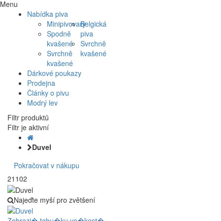
Menu
Nabídka piva
Minipivovary
Belgická
Spodně
piva
kvašené
Svrchně
Svrchně
kvašené
kvašené
Dárkové poukazy
Prodejna
Články o pivu
Modrý lev
Filtr produktů
Filtr je aktivní
Duvel
Pokračovat v nákupu
21102
Najeďte myší pro zvětšení
Zobrazi� tabu�ku ve�kost�