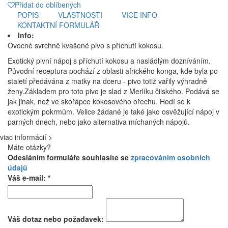
Přidat do oblíbených
POPIS
VLASTNOSTI
VICE INFO
KONTAKTNÍ FORMULÁŘ
Info:
Ovocné svrchně kvašené pivo s příchutí kokosu.
Exotický pivní nápoj s příchutí kokosu a nasládlým dozníváním.
Původní receptura pochází z oblasti afrického konga, kde byla po
staletí předávána z matky na dceru - pivo totiž vařily výhradně
ženy.Základem pro toto pivo je slad z Merlíku čilského. Podává se
jak jinak, než ve skořápce kokosového ořechu. Hodí se k
exotickým pokrmům. Velice žádané je také jako osvěžující nápoj v
parných dnech, nebo jako alternativa míchaných nápojů.
viac informácií >
Máte otázky?
Odesláním formuláře souhlasíte se
zpracováním osobních
údajů
Váš e-mail: *
Váš dotaz nebo požadavek: