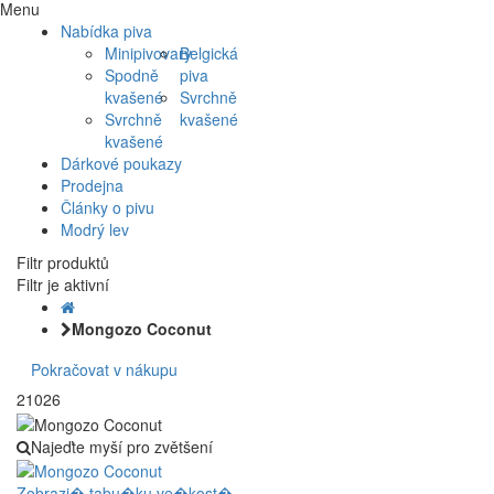
Menu
Nabídka piva
Minipivovary
Belgická
Spodně
piva
kvašené
Svrchně
Svrchně
kvašené
kvašené
Dárkové poukazy
Prodejna
Články o pivu
Modrý lev
Filtr produktů
Filtr je aktivní
Mongozo Coconut
Pokračovat v nákupu
21026
Najeďte myší pro zvětšení
Zobrazi� tabu�ku ve�kost�