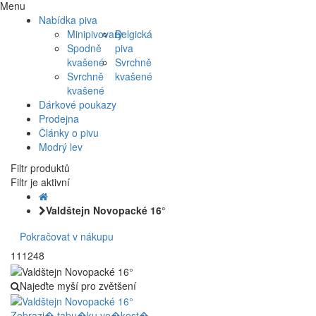
Menu
Nabídka piva
Minipivovary
Belgická
Spodně
piva
kvašené
Svrchně
Svrchně
kvašené
kvašené
Dárkové poukazy
Prodejna
Články o pivu
Modrý lev
Filtr produktů
Filtr je aktivní
Valdštejn Novopacké 16°
Pokračovat v nákupu
111248
Najeďte myší pro zvětšení
Zobrazi� tabu�ku ve�kost�