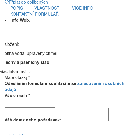
Přidat do oblíbených
POPIS
VLASTNOSTI
VICE INFO
KONTAKTNÍ FORMULÁŘ
Info Web:
složení:
pitná voda, upravený chmel,
ječný a pšeničný slad
viac informácií >
Máte otázky?
Odesláním formuláře souhlasíte se
zpracováním osobních
údajů
Váš e-mail: *
Váš dotaz nebo požadavek: