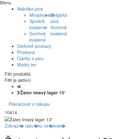
Menu
Nabídka piva
Minipivovary
Belgická
Spodně
piva
kvašené
Svrchně
Svrchně
kvašené
kvašené
Dárkové poukazy
Prodejna
Články o pivu
Modrý lev
Filtr produktů
Filtr je aktivní
Žatec tmavý lager 13°
Pokračovat v nákupu
10414
Zobrazi� tabu�ku ve�kost�