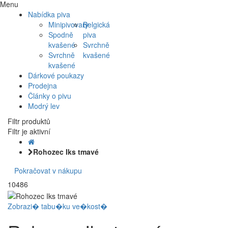
Menu
Nabídka piva
Minipivovary
Belgická
Spodně
piva
kvašené
Svrchně
Svrchně
kvašené
kvašené
Dárkové poukazy
Prodejna
Články o pivu
Modrý lev
Filtr produktů
Filtr je aktivní
Rohozec Iks tmavé
Pokračovat v nákupu
10486
Zobrazi� tabu�ku ve�kost�