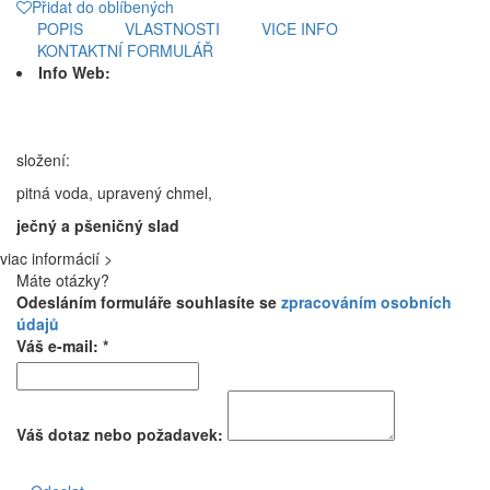
Přidat do oblíbených
POPIS
VLASTNOSTI
VICE INFO
KONTAKTNÍ FORMULÁŘ
Info Web:
složení:
pitná voda, upravený chmel,
ječný a pšeničný slad
viac informácií >
Máte otázky?
Odesláním formuláře souhlasíte se
zpracováním osobních
údajů
Váš e-mail: *
Váš dotaz nebo požadavek: