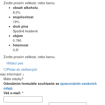
Zvolte prosím velikost, nebo barvu.
obsah alkoholu
8,0%
stupňovitost
19%
druh piva
Spodně kvašené
objem
0.780
hmotnost
0,5l
Zvolte prosím velikost, nebo barvu.
Hlídací pes
Přidat do oblíbených
viac informácií >
Máte otázky?
Odesláním formuláře souhlasíte se
zpracováním osobních
údajů
Váš e-mail: *