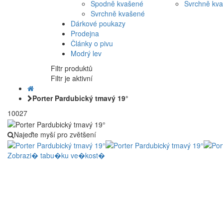
Spodně kvašené
Svrchně kv
Svrchně kvašené
Dárkové poukazy
Prodejna
Články o pivu
Modrý lev
Filtr produktů
Filtr je aktivní
Porter Pardubický tmavý 19°
10027
Najeďte myší pro zvětšení
Zobrazi� tabu�ku ve�kost�