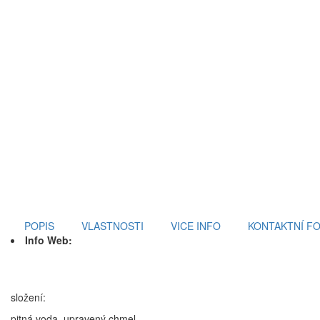
POPIS
VLASTNOSTI
VICE INFO
KONTAKTNÍ F
Info Web:
složení:
pitná voda, upravený chmel,