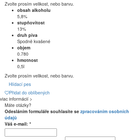
Zvolte prosím velikost, nebo barvu.
obsah alkoholu
5,8%
stupňovitost
13%
druh piva
Spodně kvašené
objem
0.780
hmotnost
0,5l
Zvolte prosím velikost, nebo barvu.
Hlídací pes
Přidat do oblíbených
viac informácií >
Máte otázky?
Odesláním formuláře souhlasíte se
zpracováním osobních
údajů
Váš e-mail: *