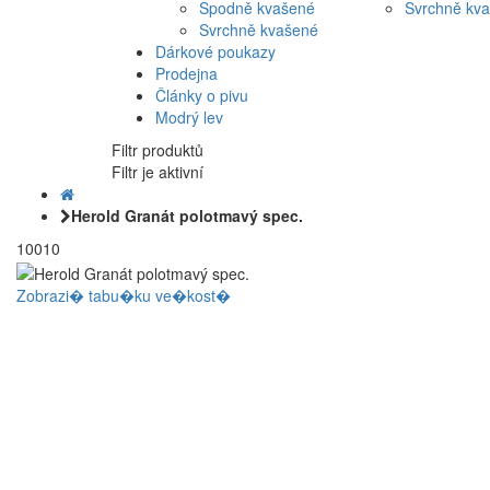
Spodně kvašené
Svrchně kv
Svrchně kvašené
Dárkové poukazy
Prodejna
Články o pivu
Modrý lev
Filtr produktů
Filtr je aktivní
Herold Granát polotmavý spec.
10010
Zobrazi� tabu�ku ve�kost�