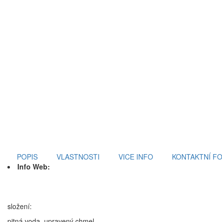
POPIS
VLASTNOSTI
VICE INFO
KONTAKTNÍ F
Info Web:
složení:
pitná voda, upravený chmel,