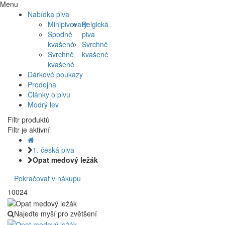
Menu
Nabídka piva
Minipivovary
Belgická
Spodně
piva
kvašené
Svrchně
Svrchně
kvašené
kvašené
Dárkové poukazy
Prodejna
Články o pivu
Modrý lev
Filtr produktů
Filtr je aktivní
1. česká piva
Opat medový ležák
Pokračovat v nákupu
10024
Najeďte myší pro zvětšení