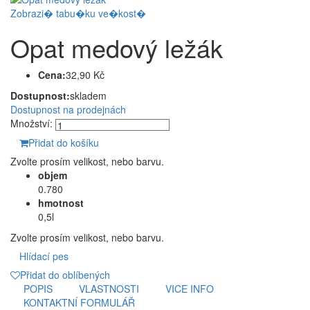
Zobrazi� tabu�ku ve�kost�
Opat medový ležák
Cena:
32,90 Kč
Dostupnost:
skladem
Dostupnost na prodejnách
Množství:
Přidat do košíku
Zvolte prosím velikost, nebo barvu.
objem
0.780
hmotnost
0,5l
Zvolte prosím velikost, nebo barvu.
Hlídací pes
Přidat do oblíbených
POPIS
VLASTNOSTI
VICE INFO
KONTAKTNÍ FORMULÁŘ