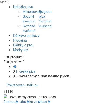
Menu
Nabídka piva
Minipivovary
Belgická
Spodně
piva
kvašené
Svrchně
Svrchně
kvašené
kvašené
Dárkové poukazy
Prodejna
Články o pivu
Modrý lev
Filtr produktů
Filtr je aktivní
1. česká piva
Litovel černý citron nealko plech
Pokračovat v nákupu
11110
Zobrazi� tabu�ku ve�kost�